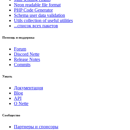
Neon
readable file format
PHP Code Generator
Schema
user data validation
Utils
collection of useful utilities
...список всех пакетов
Помощь и поддержка
Forum
Discord Nette
Release Notes
Commits
Узнать
Документация
Blog
API
О Nette
Сообщество
Партнеры и спонсоры