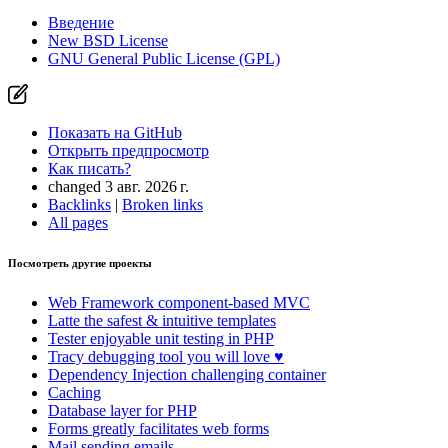
Введение
New BSD License
GNU General Public License (GPL)
Показать на GitHub
Открыть предпросмотр
Как писать?
changed 3 авг. 2026 г.
Backlinks
|
Broken links
All pages
Посмотреть другие проекты
Web Framework
component-based MVC
Latte
the safest & intuitive templates
Tester
enjoyable unit testing in PHP
Tracy
debugging tool you will love ♥
Dependency Injection
challenging container
Caching
Database
layer for PHP
Forms
greatly facilitates web forms
Mail
sending emails