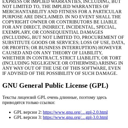
EXPRESS OR IMPLIED WARRANTIES, INCLUDING, BUT
NOT LIMITED TO, THE IMPLIED WARRANTIES OF
MERCHANTABILITY AND FITNESS FOR A PARTICULAR
PURPOSE ARE DISCLAIMED. IN NO EVENT SHALL THE
COPYRIGHT OWNER OR CONTRIBUTORS BE LIABLE
FOR ANY DIRECT, INDIRECT, INCIDENTAL, SPECIAL,
EXEMPLARY, OR CONSEQUENTIAL DAMAGES
(INCLUDING, BUT NOT LIMITED TO, PROCUREMENT OF
SUBSTITUTE GOODS OR SERVICES; LOSS OF USE, DATA,
OR PROFITS; OR BUSINESS INTERRUPTION) HOWEVER
CAUSED AND ON ANY THEORY OF LIABILITY,
WHETHER IN CONTRACT, STRICT LIABILITY, OR TORT
(INCLUDING NEGLIGENCE OR OTHERWISE) ARISING IN
ANY WAY OUT OF THE USE OF THIS SOFTWARE, EVEN
IF ADVISED OF THE POSSIBILITY OF SUCH DAMAGE.
GNU General Public License (GPL)
Тексты лицензий GPL очень длинные, поэтому здесь
приводятся только ссылки:
GPL версии 2:
https://www.gnu.org/…gpl-2.0.html
GPL версии 3:
https://www.gnu.org/…gpl-3.0.html