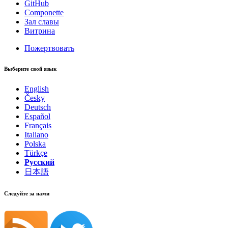
GitHub
Componette
Зал славы
Витрина
Пожертвовать
Выберите свой язык
English
Česky
Deutsch
Español
Français
Italiano
Polska
Türkçe
Русский
日本語
Следуйте за нами