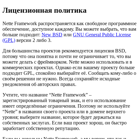
Лицензионная политика
Nette Framework распространяется как свободное программное
обеспечение, доступное каждому. Вы можете выбрать, что вам
больше подходит:
New BSD
или
GNU General Public License
(GPL)
версии 2 либо 3.
Для большинства проектов рекомендуется лицензия BSD,
потому что она понятна и почти не ограничивает то, что вы
можете делать с фреймворком. Nette можно использовать и в
коммерческих проектах. Однако если вашему проекту больше
подходит GPL, спокойно выбирайте её. Сообщать кому-либо о
своём решении не нужно. Всегда сохраняйте исходные
уведомления об авторских правах.
Учтите, что название “Nette Framework” –
зарегистрированный товарный знак, и его использование
имеет определённые ограничения. Поэтому не используйте
“Nette” в названии своего проекта или в домене верхнего
уровня; выберите название, которое будет держаться на
собственных заслугах. Если ваш проект хорош, он быстро
заработает собственную репутацию.
Если вы довольны Nette Framework, а мы верим, что так и