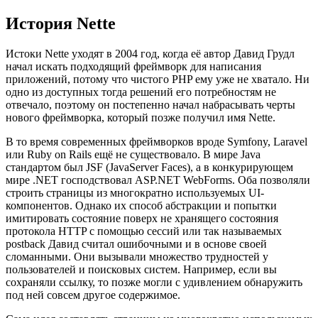
История Nette
Истоки Nette уходят в 2004 год, когда её автор Давид Грудл
начал искать подходящий фреймворк для написания
приложений, потому что чистого PHP ему уже не хватало. Ни
одно из доступных тогда решений его потребностям не
отвечало, поэтому он постепенно начал набрасывать черты
нового фреймворка, который позже получил имя Nette.
В то время современных фреймворков вроде Symfony, Laravel
или Ruby on Rails ещё не существовало. В мире Java
стандартом был JSF (JavaServer Faces), а в конкурирующем
мире .NET господствовал ASP.NET WebForms. Оба позволяли
строить страницы из многократно используемых UI-
компонентов. Однако их способ абстракции и попытки
имитировать состояние поверх не хранящего состояния
протокола HTTP с помощью сессий или так называемых
postback Давид считал ошибочными и в основе своей
сломанными. Они вызывали множество трудностей у
пользователей и поисковых систем. Например, если вы
сохраняли ссылку, то позже могли с удивлением обнаружить
под ней совсем другое содержимое.