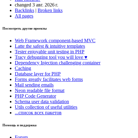
changed 3 авг. 2026 г.
Backlinks
|
Broken links
All pages
Посмотреть другие проекты
Web Framework
component-based MVC
Latte
the safest & intuitive templates
Tester
enjoyable unit testing in PHP
Tracy
debugging tool you will love ♥
Dependency Injection
challenging container
Caching
Database
layer for PHP
Forms
greatly facilitates web forms
Mail
sending emails
Neon
readable file format
PHP Code Generator
Schema
user data validation
Utils
collection of useful utilities
...список всех пакетов
Помощь и поддержка
Forum