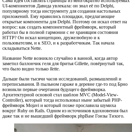
Сама идея составлять страницы из многократно используемых
UI-компонентов Давида увлекала: он знал её по Delphi,
популярному тогда инструменту для создания настольных
приложений. Ему нравились площадки, предлагающие
открытые компоненты для Delphi. Поэтому он искал ответ на
вопрос: как создать компонентный фреймворк, который
работал бы в полной гармонии с не хранящим состояния
HTTP? Он искал концепцию, дружелюбную и к
пользователям, и к SEO, и к разработчикам. Так начала
складываться Nette.
Название Nette возникло случайно в ванной, когда автор
заметил баллончик геля для бритья Gillette, повёрнутый так,
что было видно только
llette
.
Дальше были тысячи часов исследований, размышлений и
переписывания. В пыльном гараже в деревне где-то под Брно
возникли первые очертания будущего фреймворка.
Архитектурной основой стал шаблон MVC (Model-View-
Controller), который тогда использовал ныне забытый PHP-
фреймворк Mojavi и который позже прославила шумиха
вокруг Ruby on Rails. Одним из источников вдохновения был
даже так и не вышедший фреймворк phpBase Гонзы Тихого.