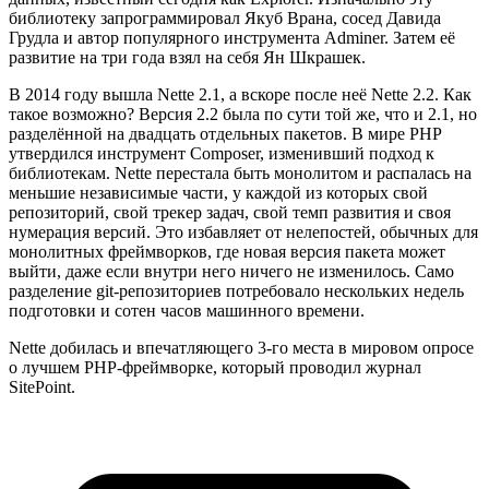
библиотеку запрограммировал Якуб Врана, сосед Давида
Грудла и автор популярного инструмента Adminer. Затем её
развитие на три года взял на себя Ян Шкрашек.
В 2014 году вышла Nette 2.1, а вскоре после неё Nette 2.2. Как
такое возможно? Версия 2.2 была по сути той же, что и 2.1, но
разделённой на двадцать отдельных пакетов. В мире PHP
утвердился инструмент Composer, изменивший подход к
библиотекам. Nette перестала быть монолитом и распалась на
меньшие независимые части, у каждой из которых свой
репозиторий, свой трекер задач, свой темп развития и своя
нумерация версий. Это избавляет от нелепостей, обычных для
монолитных фреймворков, где новая версия пакета может
выйти, даже если внутри него ничего не изменилось. Само
разделение git-репозиториев потребовало нескольких недель
подготовки и сотен часов машинного времени.
Nette добилась и впечатляющего 3-го места в мировом опросе
о лучшем PHP-фреймворке, который проводил журнал
SitePoint.