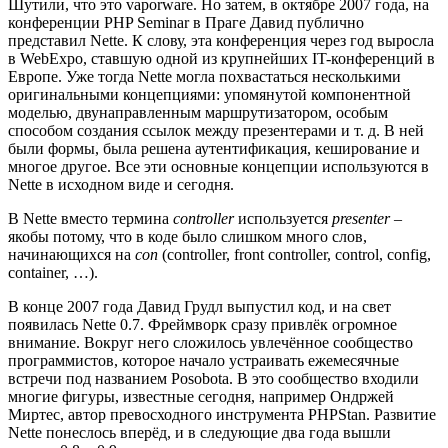
Шутили, что это vaporware. Но затем, в октябре 2007 года, на
конференции PHP Seminar в Праге Давид публично
представил Nette. К слову, эта конференция через год выросла
в WebExpo, ставшую одной из крупнейших IT-конференций в
Европе. Уже тогда Nette могла похвастаться несколькими
оригинальными концепциями: упомянутой компонентной
моделью, двунаправленным маршрутизатором, особым
способом создания ссылок между презентерами и т. д. В ней
были формы, была решена аутентификация, кеширование и
многое другое. Все эти основные концепции используются в
Nette в исходном виде и сегодня.
В Nette вместо термина
controller
используется
presenter
–
якобы потому, что в коде было слишком много слов,
начинающихся на
con
(controller, front controller, control, config,
container, …).
В конце 2007 года Давид Грудл выпустил код, и на свет
появилась Nette 0.7. Фреймворк сразу привлёк огромное
внимание. Вокруг него сложилось увлечённое сообщество
программистов, которое начало устраивать ежемесячные
встречи под названием Posobota. В это сообщество входили
многие фигуры, известные сегодня, например Ондржей
Миртес, автор превосходного инструмента PHPStan. Развитие
Nette понеслось вперёд, и в следующие два года вышли