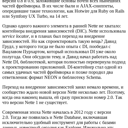
версии 0.8 и 0.9, заложившие основы почти всех нынешних
частей фреймворка. В их числе были и AJAX-сниппеты,
опередившие такие технологии, как Hotwire для Ruby on Rails
или Symfony UX Turbo, на 14 лет.
Однако одного важного элемента в ранней Nette не хватало:
контейнера внедрения зависимостей (DIC). Nette использовала
service locator
, и в планах был переход на внедрение
зависимостей. Но как спроектировать такую вещь? Давид
Грудл, у которого тогда не было опыта с DI, пообедал с
Вацлавом Пурхартом, который использовал DI уже около
полугода. Они обсудили тему, и Давид начал работать над
Nette DI, библиотекой, которая полностью перевернула подход
к проектированию приложений. DI-контейнер стал одной из
самых удачных частей фреймворка и позже породил два
ответвления: формат NEON и библиотеку Schema.
Переход на внедрение зависимостей занял немало времени, и
сообщество ждало новой версии Nette несколько лет. Поэтому,
когда она наконец вышла, ей сразу присвоили номер 2.0. Так
что версии Nette 1 не существует.
Современная эпоха Nette началась в 2012 году с версии
2.0. Тогда же появилась и Nette Database, включавшая
исключительно удобный инструмент для работы с базами
данных, известный сегодня как Explorer. Изначально эту