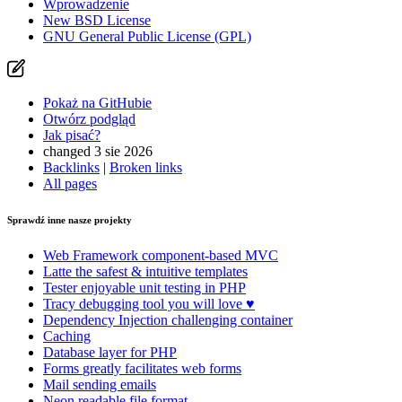
Wprowadzenie
New BSD License
GNU General Public License (GPL)
Pokaż na GitHubie
Otwórz podgląd
Jak pisać?
changed 3 sie 2026
Backlinks
|
Broken links
All pages
Sprawdź inne nasze projekty
Web Framework
component-based MVC
Latte
the safest & intuitive templates
Tester
enjoyable unit testing in PHP
Tracy
debugging tool you will love ♥
Dependency Injection
challenging container
Caching
Database
layer for PHP
Forms
greatly facilitates web forms
Mail
sending emails
Neon
readable file format