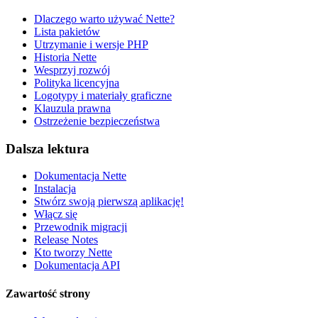
Dlaczego warto używać Nette?
Lista pakietów
Utrzymanie i wersje PHP
Historia Nette
Wesprzyj rozwój
Polityka licencyjna
Logotypy i materiały graficzne
Klauzula prawna
Ostrzeżenie bezpieczeństwa
Dalsza lektura
Dokumentacja Nette
Instalacja
Stwórz swoją pierwszą aplikację!
Włącz się
Przewodnik migracji
Release Notes
Kto tworzy Nette
Dokumentacja API
Zawartość strony