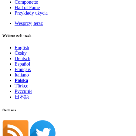
Componette
Hall of Fame
Przykłady użycia
Wesprzyj teraz
Wybierz swój język
English
Česky
Deutsch
Español
Français
Italiano
Polska
Türkçe
Русский
日本語
Śledź nas