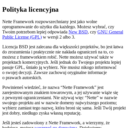
Polityka licencyjna
Nette Framework rozpowszechniany jest jako wolne
oprogramowanie do użytku dla każdego. Możesz wybrać, czy
Twoim potrzebom lepiej odpowiada
New BSD
, czy
GNU General
Public License (GPL)
w wersji 2 albo 3.
Licencja BSD jest zalecana dla większości projektów, bo jest łatwa
do zrozumienia i praktycznie nie nakłada ograniczeń na to, co
możesz z frameworkiem robić. Nette możesz używać także w
projektach komercyjnych. Jeśli jednak do Twojego projektu lepiej
pasuje GPL, śmiało ją wybierz. Nie musisz nikogo informować
o swojej decyzji. Zawsze zachowuj oryginalne informacje
o prawach autorskich.
Powinieneś wiedzieć, że nazwa “Nette Framework” jest
zarejestrowanym znakiem towarowym, a jej używanie wiąże się
z pewnymi ograniczeniami. Nie używaj więc “Nette” w nazwie
swojego projektu ani w nazwie domeny najwyższego poziomu;
wybierz zamiast tego nazwę, która broni się sama. Jeśli Twój projekt
jest dobry, niedługo zyska własną reputację.
Jeśli jesteś zadowolony z Nette Framework, a wierzymy, że
będziesz, możesz
wesprzeć go darowizną
. Dziękujemy.