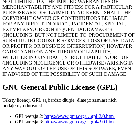
NOT LIMITED TO, THE IMPLIED WARRANTIES OF
MERCHANTABILITY AND FITNESS FOR A PARTICULAR
PURPOSE ARE DISCLAIMED. IN NO EVENT SHALL THE
COPYRIGHT OWNER OR CONTRIBUTORS BE LIABLE
FOR ANY DIRECT, INDIRECT, INCIDENTAL, SPECIAL,
EXEMPLARY, OR CONSEQUENTIAL DAMAGES
(INCLUDING, BUT NOT LIMITED TO, PROCUREMENT OF
SUBSTITUTE GOODS OR SERVICES; LOSS OF USE, DATA,
OR PROFITS; OR BUSINESS INTERRUPTION) HOWEVER
CAUSED AND ON ANY THEORY OF LIABILITY,
WHETHER IN CONTRACT, STRICT LIABILITY, OR TORT
(INCLUDING NEGLIGENCE OR OTHERWISE) ARISING IN
ANY WAY OUT OF THE USE OF THIS SOFTWARE, EVEN
IF ADVISED OF THE POSSIBILITY OF SUCH DAMAGE.
GNU General Public License (GPL)
Teksty licencji GPL są bardzo długie, dlatego zamiast nich
podajemy odnośniki:
GPL wersja 2:
https://www.gnu.org/…gpl-2.0.html
GPL wersja 3:
https://www.gnu.org/…gpl-3.0.html