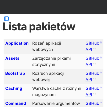
Lista pakietów
Application
Rdzeń aplikacji
GitHub
webowych
API
Assets
Zarządzanie plikami
GitHub
statycznymi
API
Bootstrap
Rozruch aplikacji
GitHub
webowej
API
Caching
Warstwa cache z różnymi
GitHub
magazynami
API
Command
Parsowanie argumentów
GitHub