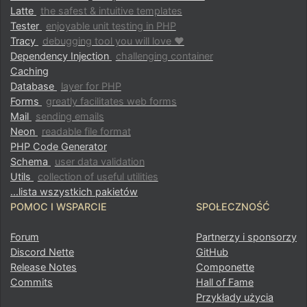
Latte
the safest & intuitive templates
Tester
enjoyable unit testing in PHP
Tracy
debugging tool you will love ♥
Dependency Injection
challenging container
Caching
Database
layer for PHP
Forms
greatly facilitates web forms
Mail
sending emails
Neon
readable file format
PHP Code Generator
Schema
user data validation
Utils
collection of useful utilities
...lista wszystkich pakietów
POMOC I WSPARCIE
SPOŁECZNOŚĆ
Forum
Partnerzy i sponsorzy
Discord Nette
GitHub
Release Notes
Componette
Commits
Hall of Fame
Przykłady użycia