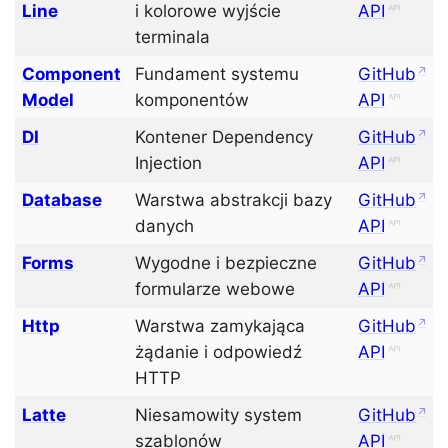
Line
i kolorowe wyjście
API
terminala
Component
Fundament systemu
GitHub
Model
komponentów
API
DI
Kontener Dependency
GitHub
Injection
API
Database
Warstwa abstrakcji bazy
GitHub
danych
API
Forms
Wygodne i bezpieczne
GitHub
formularze webowe
API
Http
Warstwa zamykająca
GitHub
żądanie i odpowiedź
API
HTTP
Latte
Niesamowity system
GitHub
szablonów
API