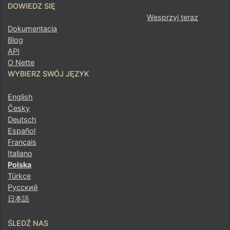
DOWIEDZ SIĘ
Wesprzyj teraz
Dokumentacja
Blog
API
O Nette
WYBIERZ SWÓJ JĘZYK
English
Česky
Deutsch
Español
Français
Italiano
Polska
Türkçe
Русский
日本語
ŚLEDŹ NAS