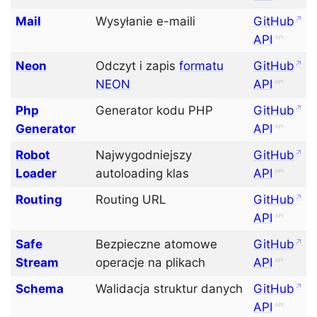
Mail
Wysyłanie e-maili
GitHub
API
Neon
Odczyt i zapis
formatu
GitHub
NEON
API
Php
Generator kodu PHP
GitHub
Generator
API
Robot
Najwygodniejszy
GitHub
Loader
autoloading klas
API
Routing
Routing URL
GitHub
API
Safe
Bezpieczne atomowe
GitHub
Stream
operacje na plikach
API
Schema
Walidacja struktur danych
GitHub
API