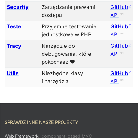
Security
Zarządzanie prawami
GitHub
dostępu
API
Tester
Przyjemne testowanie
GitHub
jednostkowe w PHP
API
Tracy
Narzędzie do
GitHub
debugowania, które
API
pokochasz ♥
Utils
Niezbędne klasy
GitHub
i narzędzia
API
SPRAWDŹ INNE NASZE PROJEKTY
Web Framework
component-based MVC