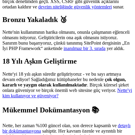
birçok denetimden geçti. XSS, CSRF gibi güvenlik açıklarını
ortadan kaldırır ve
devrim niteliğinde güvenlik yöntemleri
sunar.
Bronzu Yakaladık 🥉
Nette'nin kullanımının harika olmasını, onunla çalışmanın eğlenceli
olmasını istiyoruz. Geliştiricilerin ona aşık olmasını istiyoruz.
Sanırım bunu başarıyoruz, çünkü tanınmış SitePoint dergisinin „En
İyi PHP Framework“ anketinde
inanılmaz bir 3. sırada
yer aldık.
18 Yılı Aşkın Geliştirme
Nette'yi 18 yılı aşkın süredir geliştiriyoruz - ve bu sayı artmaya
devam ediyor! Sağladığımız kütüphaneler bu nedenle
çok olgun,
kararlı ve yaygın olarak kullanılmaktadır
. Birçok küresel şirket
onlara güveniyor ve birçok önemli web sitesine güç veriyor.
Nette'yi
kim kullanıyor ve güveniyor?
Mükemmel Dokümantasyon 📚
Nette, her zaman %100 güncel olan, son derece kapsamlı ve
detaylı
bir dokümantasyona
sahiptir. Her kavram özenle ve ayrıntılı bir