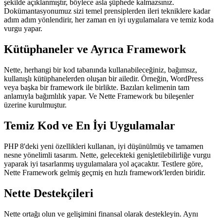
şekilde açıklanmıştır, böylece asla şüphede kalmazsınız.
Dokümantasyonumuz sizi temel prensiplerden ileri tekniklere kadar
adım adım yönlendirir, her zaman en iyi uygulamalara ve temiz koda
vurgu yapar.
Kütüphaneler ve Ayrıca Framework
Nette, herhangi bir kod tabanında kullanabileceğiniz, bağımsız,
kullanışlı kütüphanelerden oluşan bir ailedir. Örneğin, WordPress
veya başka bir framework ile birlikte. Bazıları kelimenin tam
anlamıyla bağımlılık yapar. Ve Nette Framework bu bileşenler
üzerine kurulmuştur.
Temiz Kod ve En İyi Uygulamalar
PHP 8'deki yeni özellikleri kullanan, iyi düşünülmüş ve tamamen
nesne yönelimli tasarım. Nette, gelecekteki genişletilebilirliğe vurgu
yaparak iyi tasarlanmış uygulamalara yol açacaktır. Testlere göre,
Nette Framework gelmiş geçmiş en hızlı framework'lerden biridir.
Nette Destekçileri
Nette ortağı olun ve gelişimini finansal olarak destekleyin. Aynı