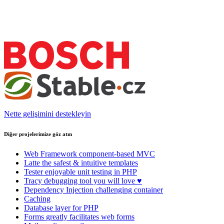
Nette gelişimini destekleyin
Diğer projelerimize göz atın
Web Framework
component-based MVC
Latte
the safest & intuitive templates
Tester
enjoyable unit testing in PHP
Tracy
debugging tool you will love ♥
Dependency Injection
challenging container
Caching
Database
layer for PHP
Forms
greatly facilitates web forms