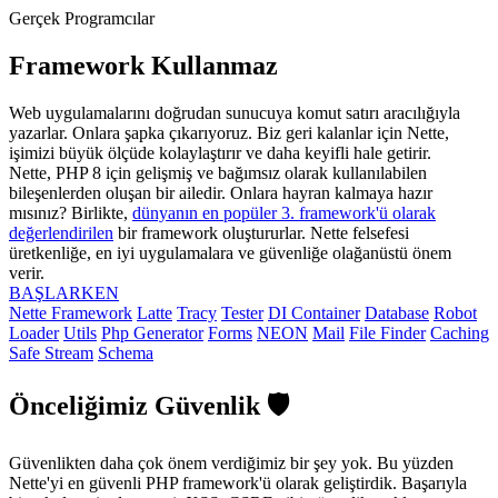
Gerçek Programcılar
Framework Kullanmaz
Web uygulamalarını doğrudan sunucuya komut satırı aracılığıyla
yazarlar. Onlara şapka çıkarıyoruz. Biz geri kalanlar için Nette,
işimizi büyük ölçüde kolaylaştırır ve daha keyifli hale getirir.
Nette, PHP 8 için gelişmiş ve bağımsız olarak kullanılabilen
bileşenlerden oluşan bir ailedir. Onlara hayran kalmaya hazır
mısınız? Birlikte,
dünyanın en popüler 3. framework'ü olarak
değerlendirilen
bir framework oluştururlar. Nette felsefesi
üretkenliğe, en iyi uygulamalara ve güvenliğe olağanüstü önem
verir.
BAŞLARKEN
Nette Framework
Latte
Tracy
Tester
DI Container
Database
Robot
Loader
Utils
Php Generator
Forms
NEON
Mail
File Finder
Caching
Safe Stream
Schema
Önceliğimiz Güvenlik 🛡️
Güvenlikten daha çok önem verdiğimiz bir şey yok. Bu yüzden
Nette'yi en güvenli PHP framework'ü olarak geliştirdik. Başarıyla