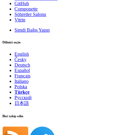
GitHub
Componette
Şöhretler Salonu
Vitrin
Şimdi Bağış Yapın
Dilinizi seçin
English
Česky
Deutsch
Español
Français
Italiano
Polska
Türkçe
Русский
日本語
Bizi takip edin