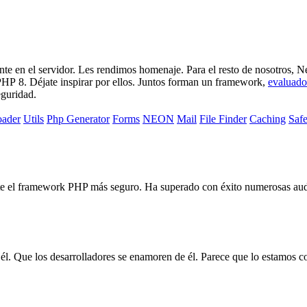
te en el servidor. Les rendimos homenaje. Para el resto de nosotros, Ne
HP 8. Déjate inspirar por ellos. Juntos forman un framework,
evaluado
eguridad.
oader
Utils
Php Generator
Forms
NEON
Mail
File Finder
Caching
Saf
te el framework PHP más seguro. Ha superado con éxito numerosas aud
 él. Que los desarrolladores se enamoren de él. Parece que lo estamos c