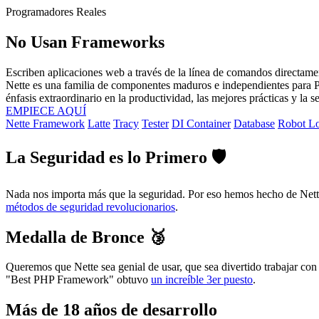
Programadores Reales
No Usan Frameworks
Escriben aplicaciones web a través de la línea de comandos directamen
Nette es una familia de componentes maduros e independientes para P
énfasis extraordinario en la productividad, las mejores prácticas y la s
EMPIECE AQUÍ
Nette Framework
Latte
Tracy
Tester
DI Container
Database
Robot L
La Seguridad es lo Primero 🛡️
Nada nos importa más que la seguridad. Por eso hemos hecho de Net
métodos de seguridad revolucionarios
.
Medalla de Bronce 🥉
Queremos que Nette sea genial de usar, que sea divertido trabajar con
"Best PHP Framework" obtuvo
un increíble 3er puesto
.
Más de 18 años de desarrollo