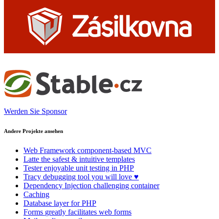
Werden Sie Sponsor
Andere Projekte ansehen
Web Framework
component-based MVC
Latte
the safest & intuitive templates
Tester
enjoyable unit testing in PHP
Tracy
debugging tool you will love ♥
Dependency Injection
challenging container
Caching
Database
layer for PHP
Forms
greatly facilitates web forms