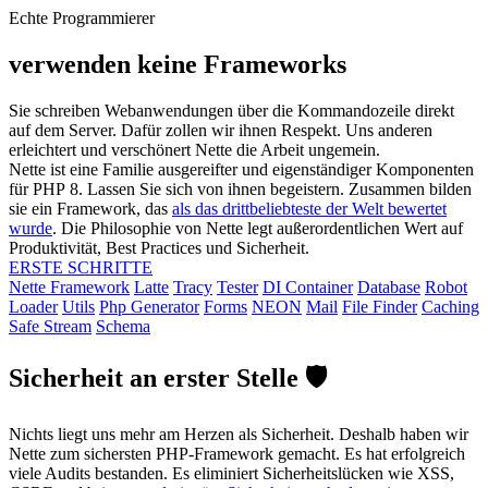
Echte Programmierer
verwenden keine Frameworks
Sie schreiben Webanwendungen über die Kommandozeile direkt
auf dem Server. Dafür zollen wir ihnen Respekt. Uns anderen
erleichtert und verschönert Nette die Arbeit ungemein.
Nette ist eine Familie ausgereifter und eigenständiger Komponenten
für PHP 8. Lassen Sie sich von ihnen begeistern. Zusammen bilden
sie ein Framework, das
als das drittbeliebteste der Welt bewertet
wurde
. Die Philosophie von Nette legt außerordentlichen Wert auf
Produktivität, Best Practices und Sicherheit.
ERSTE SCHRITTE
Nette Framework
Latte
Tracy
Tester
DI Container
Database
Robot
Loader
Utils
Php Generator
Forms
NEON
Mail
File Finder
Caching
Safe Stream
Schema
Sicherheit an erster Stelle 🛡️
Nichts liegt uns mehr am Herzen als Sicherheit. Deshalb haben wir
Nette zum sichersten PHP-Framework gemacht. Es hat erfolgreich
viele Audits bestanden. Es eliminiert Sicherheitslücken wie XSS,