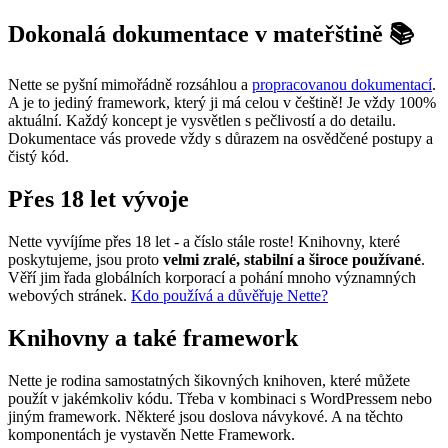
Dokonalá dokumentace v mateřštině 📚
Nette se pyšní mimořádně rozsáhlou a
propracovanou dokumentací
.
A je to jediný framework, který ji má celou v češtině! Je vždy 100%
aktuální. Každý koncept je vysvětlen s pečlivostí a do detailu.
Dokumentace vás provede vždy s důrazem na osvědčené postupy a
čistý kód.
Přes 18 let vývoje
Nette vyvíjíme přes 18 let - a číslo stále roste! Knihovny, které
poskytujeme, jsou proto
velmi zralé, stabilní a široce používané
.
Věří jim řada globálních korporací a pohání mnoho významných
webových stránek.
Kdo používá a důvěřuje Nette?
Knihovny a také framework
Nette je rodina samostatných šikovných knihoven, které můžete
použít v jakémkoliv kódu. Třeba v kombinaci s WordPressem nebo
jiným framework. Některé jsou doslova návykové. A na těchto
komponentách je vystavěn Nette Framework.