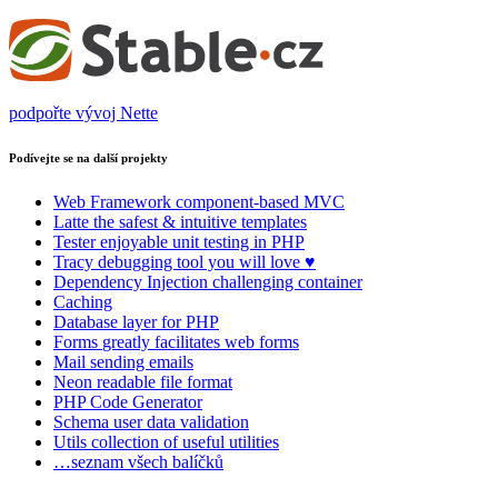
podpořte vývoj Nette
Podívejte se na další projekty
Web Framework
component-based MVC
Latte
the safest & intuitive templates
Tester
enjoyable unit testing in PHP
Tracy
debugging tool you will love ♥
Dependency Injection
challenging container
Caching
Database
layer for PHP
Forms
greatly facilitates web forms
Mail
sending emails
Neon
readable file format
PHP Code Generator
Schema
user data validation
Utils
collection of useful utilities
…seznam všech balíčků