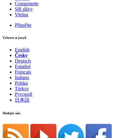
Componette
Síň slávy
Vitrína
Přispějte
Vyberte si jazyk
English
Česky
Deutsch
Español
Français
Italiano
Polska
Türkçe
Русский
日本語
Sledujte nás