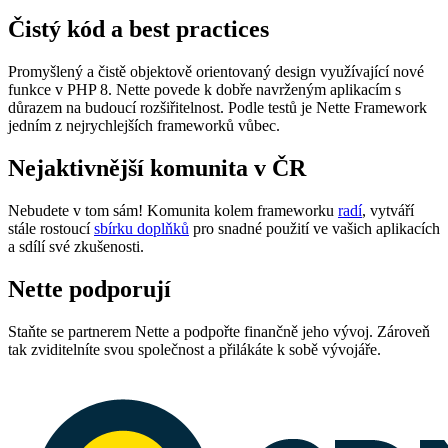
Čistý kód a best practices
Promyšlený a čistě objektově orientovaný design využívající nové
funkce v PHP 8. Nette povede k dobře navrženým aplikacím s
důrazem na budoucí rozšiřitelnost. Podle testů je Nette Framework
jedním z nejrychlejších frameworků vůbec.
Nejaktivnější komunita v ČR
Nebudete v tom sám! Komunita kolem frameworku
radí
, vytváří
stále rostoucí
sbírku doplňků
pro snadné použití ve vašich aplikacích
a sdílí své zkušenosti.
Nette podporují
Staňte se partnerem Nette a podpořte finančně jeho vývoj. Zároveň
tak zviditelníte svou společnost a přilákáte k sobě vývojáře.