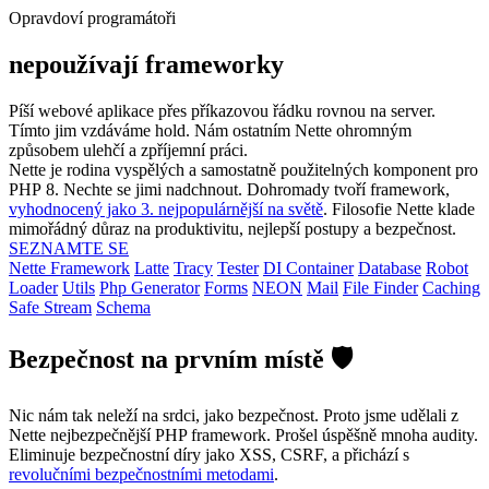
Opravdoví programátoři
nepoužívají frameworky
Píší webové aplikace přes příkazovou řádku rovnou na server.
Tímto jim vzdáváme hold. Nám ostatním Nette ohromným
způsobem ulehčí a zpříjemní práci.
Nette je rodina vyspělých a samostatně použitelných komponent pro
PHP 8. Nechte se jimi nadchnout. Dohromady tvoří framework,
vyhodnocený jako 3. nejpopulárnější na světě
. Filosofie Nette klade
mimořádný důraz na produktivitu, nejlepší postupy a bezpečnost.
SEZNAMTE SE
Nette Framework
Latte
Tracy
Tester
DI Container
Database
Robot
Loader
Utils
Php Generator
Forms
NEON
Mail
File Finder
Caching
Safe Stream
Schema
Bezpečnost na prvním místě 🛡️
Nic nám tak neleží na srdci, jako bezpečnost. Proto jsme udělali z
Nette nejbezpečnější PHP framework. Prošel úspěšně mnoha audity.
Eliminuje bezpečnostní díry jako XSS, CSRF, a přichází s
revolučními bezpečnostními metodami
.