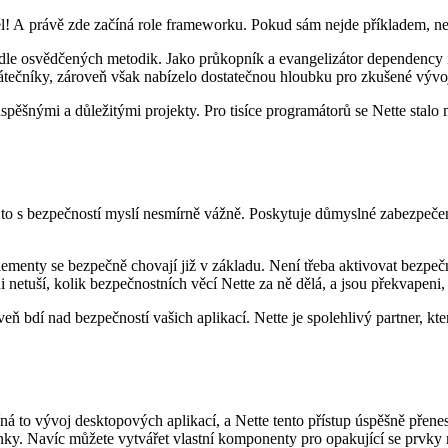
l! A právě zde začíná role frameworku. Pokud sám nejde příkladem, nel
le osvědčených metodik. Jako průkopník a evangelizátor dependency inje
ačátečníky, zároveň však nabízelo dostatečnou hloubku pro zkušené vývo
pěšnými a důležitými projekty. Pro tisíce programátorů se Nette stalo m
erý to s bezpečností myslí nesmírně vážně. Poskytuje důmyslné zabezpeč
ementy se bezpečně chovají již v základu. Není třeba aktivovat bezpe
i netuší, kolik bezpečnostních věcí Nette za ně dělá, a jsou překvapeni
ň bdí nad bezpečností vašich aplikací. Nette je spolehlivý partner, kt
to vývoj desktopových aplikací, a Nette tento přístup úspěšně přeneslo 
ánky. Navíc můžete vytvářet vlastní komponenty pro opakující se prvky n