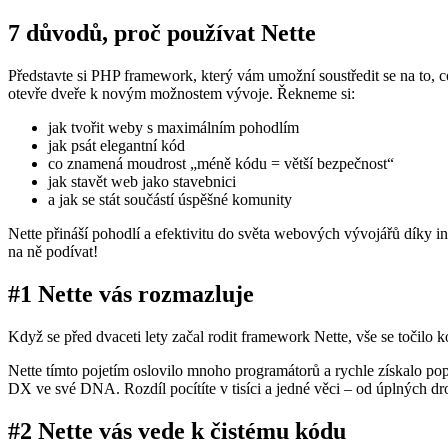
7 důvodů, proč používat Nette
Představte si PHP framework, který vám umožní soustředit se na to, co
otevře dveře k novým možnostem vývoje. Řekneme si:
jak tvořit weby s maximálním pohodlím
jak psát elegantní kód
co znamená moudrost „méně kódu = větší bezpečnost“
jak stavět web jako stavebnici
a jak se stát součástí úspěšné komunity
Nette přináší pohodlí a efektivitu do světa webových vývojářů díky i
na ně podívat!
#1 Nette vás rozmazluje
Když se před dvaceti lety začal rodit framework Nette, vše se točilo
Nette tímto pojetím oslovilo mnoho programátorů a rychle získalo popul
DX ve své DNA. Rozdíl pocítíte v tisíci a jedné věci – od úplných d
#2 Nette vás vede k čistému kódu