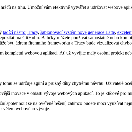
 hráčů na trhu. Umožní vám efektivně vytvářet a udržovat webové aplik
vý
ladící nástroj Tracy
,
šablonovací systém nové generace Latte
,
excelen
epozitáři na GitHubu. Balíčky můžete používat samostatně nebo kombino
ůže být jádrem firemního frameworku a Tracy bude vizualizovat chybo
ěm kompletní webovou aplikaci. Ať už vyvíjíte malý osobní projekt ne
ry tomu se udržuje agilní a pružný díky chytrému návrhu. Uživatelé oc
vější inovace v oblasti vývoje webových aplikací. To je klíčové pro m
žní spolehnout se na ověřené řešení, zatímco budete moci využívat nejno
cím světem webového vývoje.