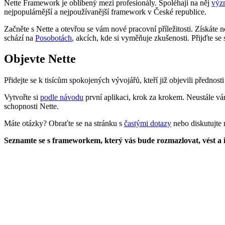
Nette Framework je oblíbený mezi profesionály. Spoléhají na něj
výz
nejpopulárnější a nejpoužívanější framework v České republice.
Začněte s Nette a otevřou se vám nové pracovní příležitosti. Získáte n
schází na
Posobotách
, akcích, kde si vyměňuje zkušenosti. Přijďte se 
Objevte Nette
Přidejte se k tisícům spokojených vývojářů, kteří již objevili přednos
Vytvořte si
podle návodu
první aplikaci, krok za krokem. Neustále v
schopnosti Nette.
Máte otázky? Obraťte se na stránku s
častými dotazy
nebo diskutujte
Seznamte se s frameworkem, který vás bude rozmazlovat, vést a i