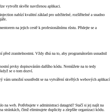
ze vytvořit skvěle navrženou aplikaci.
ction nabízí kvalitní základ pro udržitelné, rozšiřitelné a snadno
jáře.
entorem na jejich cestě k profesionálnímu růstu. Přidejte se a
ení před zranitelnostmi. Vždy dbá na to, aby programátorům usnadnil
čnostní prvky dopisováním dalšího kódu. Nemůžete na to tedy
, když se o tom dozví.
erý vám umožní soustředit se na vytváření skvělých webových aplikací
na web. Potřebujete v administraci datagrid? Stačí si jej najít na
a stránkách, čímž eliminujete duplicity a zlepšíte organizaci kódu.