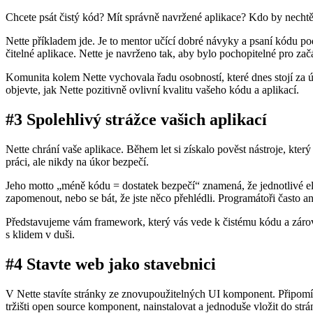
Chcete psát čistý kód? Mít správně navržené aplikace? Kdo by nechtě
Nette příkladem jde. Je to mentor učící dobré návyky a psaní kódu pod
čitelné aplikace. Nette je navrženo tak, aby bylo pochopitelné pro z
Komunita kolem Nette vychovala řadu osobností, které dnes stojí za ús
objevte, jak Nette pozitivně ovlivní kvalitu vašeho kódu a aplikací.
#3 Spolehlivý strážce vašich aplikací
Nette chrání vaše aplikace. Během let si získalo pověst nástroje, kt
práci, ale nikdy na úkor bezpečí.
Jeho motto „méně kódu = dostatek bezpečí“ znamená, že jednotlivé el
zapomenout, nebo se bát, že jste něco přehlédli. Programátoři často an
Představujeme vám framework, který vás vede k čistému kódu a zárove
s klidem v duši.
#4 Stavte web jako stavebnici
V Nette stavíte stránky ze znovupoužitelných UI komponent. Připomíná 
tržišti open source komponent, nainstalovat a jednoduše vložit do str