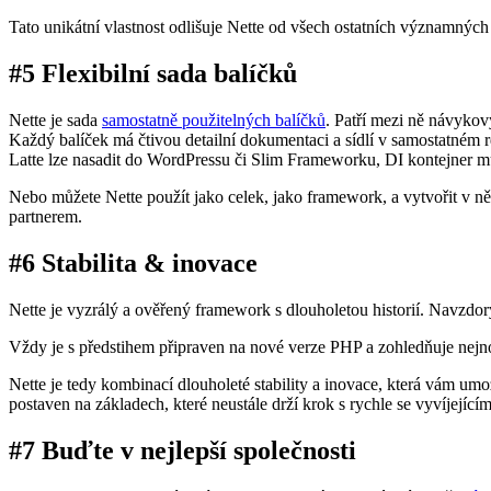
Tato unikátní vlastnost odlišuje Nette od všech ostatních významných
#5 Flexibilní sada balíčků
Nette je sada
samostatně použitelných balíčků
. Patří mezi ně návyko
Každý balíček má čtivou detailní dokumentaci a sídlí v samostatném r
Latte lze nasadit do WordPressu či Slim Frameworku, DI kontejner m
Nebo můžete Nette použít jako celek, jako framework, a vytvořit v n
partnerem.
#6 Stabilita & inovace
Nette je vyzrálý a ověřený framework s dlouholetou historií. Navzdo
Vždy je s předstihem připraven na nové verze PHP a zohledňuje nejno
Nette je tedy kombinací dlouholeté stability a inovace, která vám umo
postaven na základech, které neustále drží krok s rychle se vyvíjejí
#7 Buďte v nejlepší společnosti