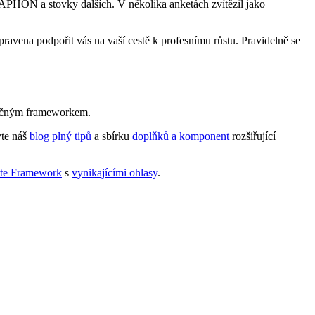
N a stovky dalších. V několika anketách zvítězil jako
ipravena podpořit vás na vaší cestě k profesnímu růstu. Pravidelně se
dinečným frameworkem.
vte náš
blog plný tipů
a sbírku
doplňků a komponent
rozšiřující
tte Framework
s
vynikajícími ohlasy
.