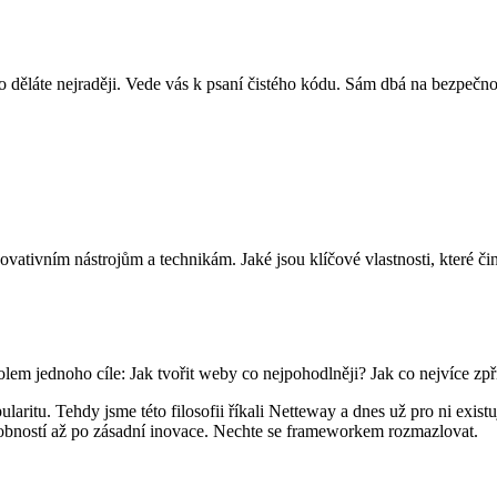
 děláte nejraději. Vede vás k psaní čistého kódu. Sám dbá na bezpečnost
novativním nástrojům a technikám. Jaké jsou klíčové vlastnosti, které
 kolem jednoho cíle: Jak tvořit weby co nejpohodlněji? Jak co nejvíce z
aritu. Tehdy jsme této filosofii říkali Netteway a dnes už pro ni exist
robností až po zásadní inovace. Nechte se frameworkem rozmazlovat.