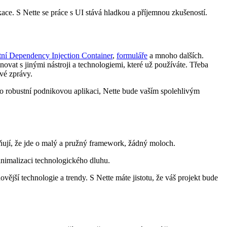
ace. S Nette se práce s UI stává hladkou a příjemnou zkušeností.
tní Dependency Injection Container
,
formuláře
a mnoho dalších.
vat s jinými nástroji a technologiemi, které už používáte. Třeba
vé zprávy.
bo robustní podnikovou aplikaci, Nette bude vaším spolehlivým
eňují, že jde o malý a pružný framework, žádný moloch.
inimalizaci technologického dluhu.
vější technologie a trendy. S Nette máte jistotu, že váš projekt bude