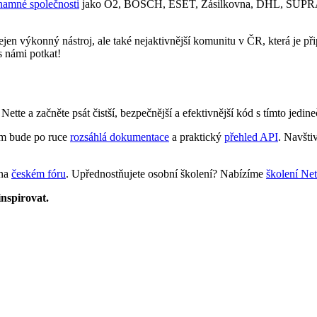
namné společnosti
jako O2, BOSCH, ESET, Zásilkovna, DHL, SUPRAPHO
ejen výkonný nástroj, ale také nejaktivnější komunitu v ČR, která je př
s námi potkat!
ti Nette a začněte psát čistší, bezpečnější a efektivnější kód s tímto je
ám bude po ruce
rozsáhlá dokumentace
a praktický
přehled API
. Navšti
 na
českém fóru
. Upřednostňujete osobní školení? Nabízíme
školení Ne
nspirovat.