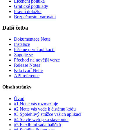
Licenční politika
Grafické podklady
Právní doložka
Bezpečnostní varování
Další četba
Dokumentace Nette
Instalace
Píšeme první aplikaci!
Zapojte se
Přechod na novější verze
Release Notes
Kdo tvoří Nette
API reference
Obsah stránky
Úvod
#1 Nette vás rozmazluje
#2 Nette vás vede k čistému kódu
#3 Spolehlivý strážce vašich aplikací
#4 Stavte web jako stavebnici
#5 Flexibilní sada balíčků
#6 Stabilita & inovace