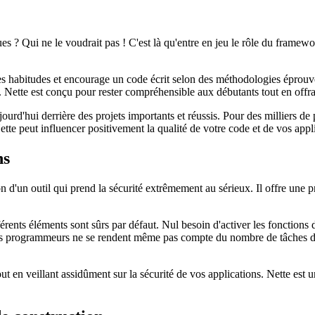
s ? Qui ne le voudrait pas ! C'est là qu'entre en jeu le rôle du framewo
es habitudes et encourage un code écrit selon des méthodologies éprouvée
lire. Nette est conçu pour rester compréhensible aux débutants tout en o
urd'hui derrière des projets importants et réussis. Pour des milliers d
e peut influencer positivement la qualité de votre code et de vos appli
ns
ion d'un outil qui prend la sécurité extrêmement au sérieux. Il offre une 
férents éléments sont sûrs par défaut. Nul besoin d'activer les fonctio
les programmeurs ne se rendent même pas compte du nombre de tâches de s
n veillant assidûment sur la sécurité de vos applications. Nette est un