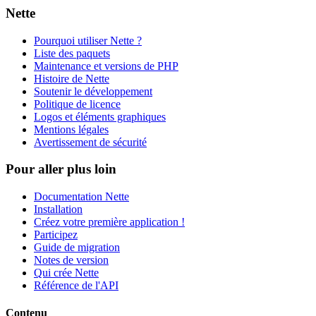
Nette
Pourquoi utiliser Nette ?
Liste des paquets
Maintenance et versions de PHP
Histoire de Nette
Soutenir le développement
Politique de licence
Logos et éléments graphiques
Mentions légales
Avertissement de sécurité
Pour aller plus loin
Documentation Nette
Installation
Créez votre première application !
Participez
Guide de migration
Notes de version
Qui crée Nette
Référence de l'API
Contenu