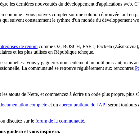
ntègre les dernières nouveautés du développement d'applications web. C'es
tion continue : vous pouvez compter sur une solution éprouvée tout en pr
ions qui suivent constamment le rythme d'un monde du développement we
ntreprises de renom
comme O2, BOSCH, ESET, Packeta (Zásilkovna), D
aires et les plus utilisés en République tchèque.
sionnelles. Vous y gagnerez non seulement un outil puissant, mais aus
fessionnelle. La communauté se retrouve régulièrement aux rencontres
P
rt les atouts de Nette, et commencez à écrire un code plus propre, plus 
documentation complète
et un
aperçu pratique de l'API
seront toujours 
ou discutez sur le
forum de la communauté
.
us guidera et vous inspirera.