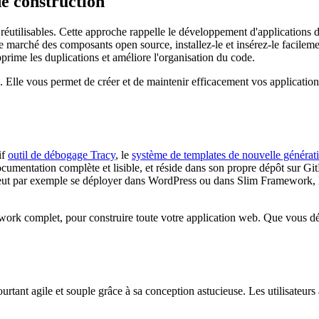
de construction
 réutilisables. Cette approche rappelle le développement d'applications 
de marché des composants open source, installez-le et insérez-le facile
rime les duplications et améliore l'organisation du code.
. Elle vous permet de créer et de maintenir efficacement vos application
if
outil de débogage Tracy
, le
système de templates de nouvelle générat
cumentation complète et lisible, et réside dans son propre dépôt sur G
e peut par exemple se déployer dans WordPress ou dans Slim Framework, 
rk complet, pour construire toute votre application web. Que vous dév
urtant agile et souple grâce à sa conception astucieuse. Les utilisateurs