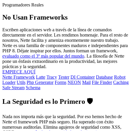
Programadores Reales
No Usan Frameworks
Escriben aplicaciones web a través de la línea de comandos
directamente en el servidor. Les rendimos homenaje. Para el resto de
nosotros, Nette facilita y ameniza enormemente nuestro trabajo.
Nette es una familia de componentes maduros e independientes para
PHP 8. Déjate inspirar por ellos. Juntos forman un framework,
evaluado como el 3º más popular del mundo
. La filosofía de Nette
pone un énfasis extraordinario en la productividad, las mejores
prácticas y la seguridad.
EMPIECE AQUÍ
Nette Framework
Latte
Tracy
Tester
DI Container
Database
Robot
Loader
Utils
Php Generator
Forms
NEON
Mail
File Finder
Caching
Safe Stream
Schema
La Seguridad es lo Primero 🛡️
Nada nos importa más que la seguridad. Por eso hemos hecho de
Nette el framework PHP más seguro. Ha superado con éxito
numerosas auditorías. Elimina agujeros de seguridad como XSS,