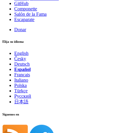
GitHub
Componette
Salón de la Fama
Escaparate
Donar
Elija su idioma
English
Česky
Deutsch
Español
Français
Italiano
Polska
Türkçe
Русский
日本語
Síguenos en