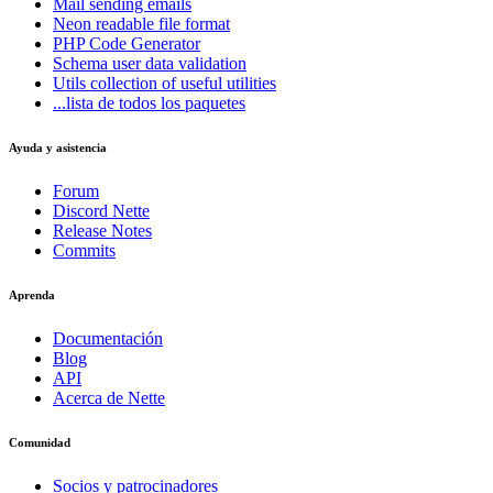
Mail
sending emails
Neon
readable file format
PHP Code Generator
Schema
user data validation
Utils
collection of useful utilities
...lista de todos los paquetes
Ayuda y asistencia
Forum
Discord Nette
Release Notes
Commits
Aprenda
Documentación
Blog
API
Acerca de Nette
Comunidad
Socios y patrocinadores