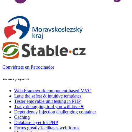
Conviértete en Patrocinador
Ver más proyectos
Web Framework
component-based MVC
Latte
the safest & intuitive templates
Tester
enjoyable unit testing in PHP
Tracy
debugging tool you will love ♥
Dependency Injection
challenging container
Caching
Database
layer for PHP
Forms
greatly facilitates web forms