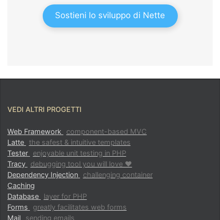
Sostieni lo sviluppo di Nette
VEDI ALTRI PROGETTI
Web Framework
component-based MVC
Latte
the safest & intuitive templates
Tester
enjoyable unit testing in PHP
Tracy
debugging tool you will love ♥
Dependency Injection
challenging container
Caching
Database
layer for PHP
Forms
greatly facilitates web forms
Mail
sending emails