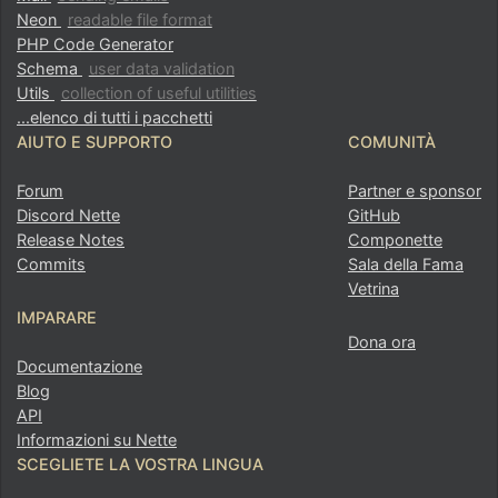
Neon
readable file format
PHP Code Generator
Schema
user data validation
Utils
collection of useful utilities
...elenco di tutti i pacchetti
AIUTO E SUPPORTO
COMUNITÀ
Forum
Partner e sponsor
Discord Nette
GitHub
Release Notes
Componette
Commits
Sala della Fama
Vetrina
IMPARARE
Dona ora
Documentazione
Blog
API
Informazioni su Nette
SCEGLIETE LA VOSTRA LINGUA