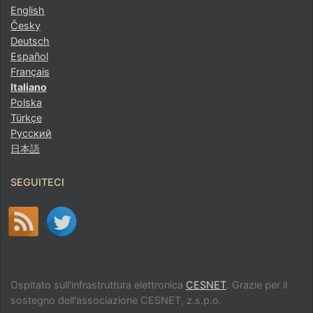
English
Česky
Deutsch
Español
Français
Italiano
Polska
Türkçe
Русский
日本語
SEGUITECI
Ospitato sull'infrastruttura elettronica
CESNET
. Grazie per il
sostegno dell'associazione CESNET, z.s.p.o.