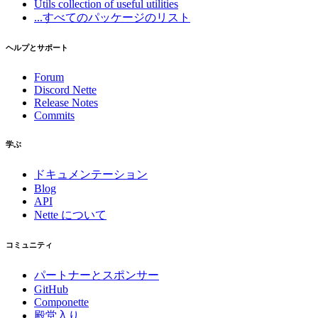
Utils
collection of useful utilities
...すべてのパッケージのリスト
ヘルプとサポート
Forum
Discord Nette
Release Notes
Commits
学ぶ
ドキュメンテーション
Blog
API
Nette について
コミュニティ
パートナーとスポンサー
GitHub
Componette
殿堂入り