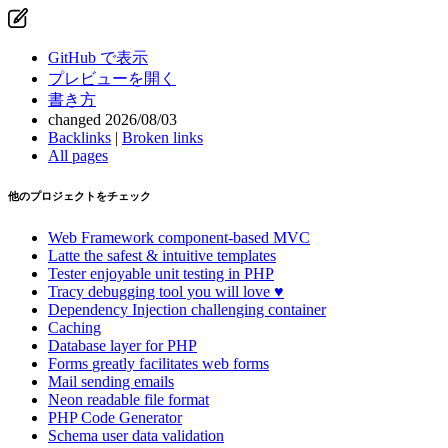
GitHub で表示
プレビューを開く
書き方
changed 2026/08/03
Backlinks
|
Broken links
All pages
他のプロジェクトをチェック
Web Framework
component-based MVC
Latte
the safest & intuitive templates
Tester
enjoyable unit testing in PHP
Tracy
debugging tool you will love ♥
Dependency Injection
challenging container
Caching
Database
layer for PHP
Forms
greatly facilitates web forms
Mail
sending emails
Neon
readable file format
PHP Code Generator
Schema
user data validation