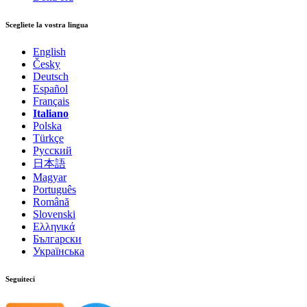
Scegliete la vostra lingua
English
Česky
Deutsch
Español
Français
Italiano
Polska
Türkçe
Русский
日本語
Magyar
Português
Română
Slovenski
Ελληνικά
Български
Українська
Seguiteci