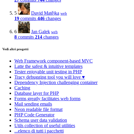
5
David Matějka
web
19
commits
446
changes
6
Jan Galek
web
8
commits
214
changes
Vedi altri progetti
Web Framework
component-based MVC
Latte
the safest & intuitive templates
Tester
enjoyable unit testing in PHP
Tracy
debugging tool you will love ♥
Dependency Injection
challenging container
Caching
Database
layer for PHP
Forms
greatly facilitates web forms
Mail
sending emails
Neon
readable file format
PHP Code Generator
Schema
user data validation
Utils
collection of useful utilities
...elenco di tutti i pacchetti