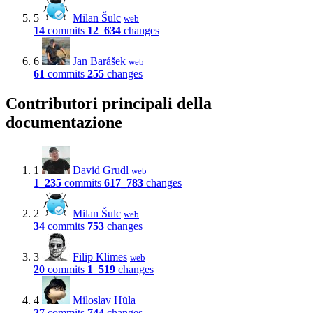
5
Milan Šulc
web
14
commits
12_634
changes
6
Jan Barášek
web
61
commits
255
changes
Contributori principali della
documentazione
1
David Grudl
web
1_235
commits
617_783
changes
2
Milan Šulc
web
34
commits
753
changes
3
Filip Klimes
web
20
commits
1_519
changes
4
Miloslav Hůla
27
commits
744
changes