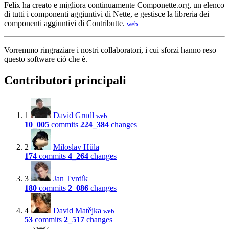
Felix ha creato e migliora continuamente Componette.org, un elenco
di tutti i componenti aggiuntivi di Nette, e gestisce la libreria dei
componenti aggiuntivi di Contributte.
web
Vorremmo ringraziare i nostri collaboratori, i cui sforzi hanno reso
questo software ciò che è.
Contributori principali
1
David Grudl
web
10_005
commits
224_384
changes
2
Miloslav Hůla
174
commits
4_264
changes
3
Jan Tvrdík
180
commits
2_086
changes
4
David Matějka
web
53
commits
2_517
changes