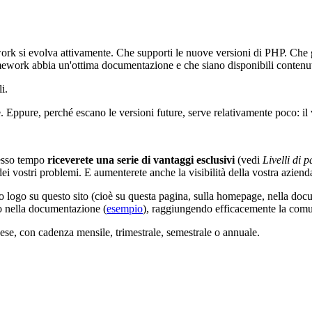
work si evolva attivamente. Che supporti le nuove versioni di PHP. Che 
ework abbia un'ottima documentazione e che siano disponibili contenuti u
i.
. Eppure, perché escano le versioni future, serve relativamente poco: il
tesso tempo
riceverete una serie di vantaggi esclusivi
(vedi
Livelli di 
ei vostri problemi. E aumenterete anche la visibilità della vostra azienda
o logo su questo sito (cioè su questa pagina, sulla homepage, nella do
o nella documentazione (
esempio
), raggiungendo efficacemente la comun
spese, con cadenza mensile, trimestrale, semestrale o annuale.