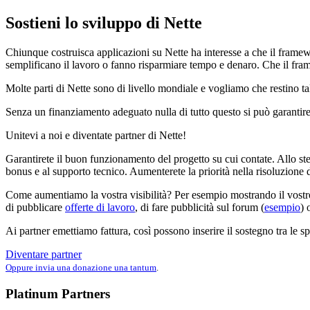
Sostieni lo sviluppo di Nette
Chiunque costruisca applicazioni su Nette ha interesse a che il frame
semplificano il lavoro o fanno risparmiare tempo e denaro. Che il fram
Molte parti di Nette sono di livello mondiale e vogliamo che restino tal
Senza un finanziamento adeguato nulla di tutto questo si può garantire
Unitevi a noi e diventate partner di Nette!
Garantirete il buon funzionamento del progetto su cui contate. Allo s
bonus e al supporto tecnico. Aumenterete la priorità nella risoluzione d
Come aumentiamo la vostra visibilità? Per esempio mostrando il vostr
di pubblicare
offerte di lavoro
, di fare pubblicità sul forum (
esempio
) 
Ai partner emettiamo fattura, così possono inserire il sostegno tra le 
Diventare partner
Oppure invia una donazione una tantum
.
Platinum Partners