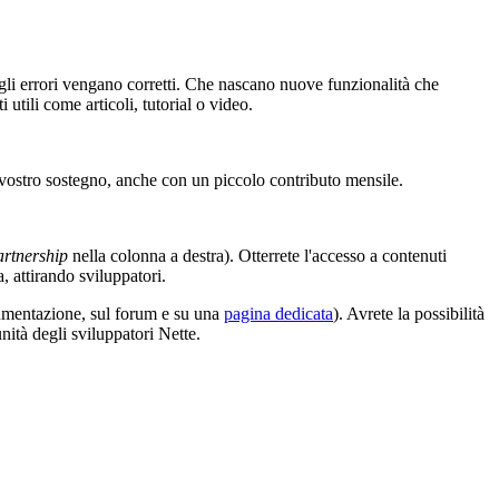
gli errori vengano corretti. Che nascano nuove funzionalità che
tili come articoli, tutorial o video.
 vostro sostegno, anche con un piccolo contributo mensile.
partnership
nella colonna a destra). Otterrete l'accesso a contenuti
, attirando sviluppatori.
cumentazione, sul forum e su una
pagina dedicata
). Avrete la possibilità
ità degli sviluppatori Nette.